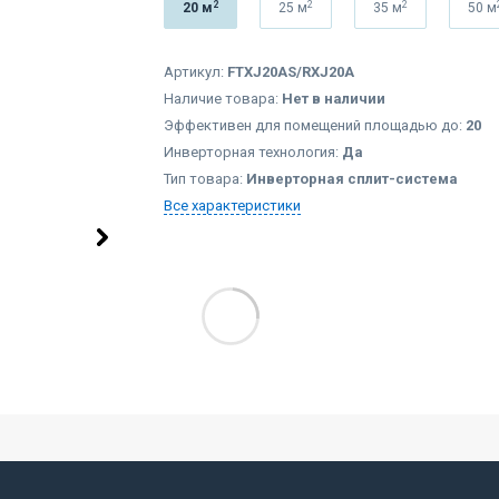
2
2
2
20 м
25 м
35 м
50 м
Артикул:
FTXJ20AS/RXJ20A
Наличие товара:
Нет в наличии
Эффективен для помещений площадью до:
20
Инверторная технология:
Да
Тип товара:
Инверторная сплит-система
Все характеристики