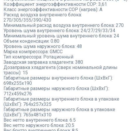
Коэффициент энергоэффективности COP:
3,61
Класс энергоэффективности COP (нагрев):
A
Расход воздуха внутреннего блока:
270/305/355/390/430
Минимальный расход воздуха внутреннего блока:
270
Уровень шума внутреннего блока:
24/27/29/33/34
Минимальный уровень шума внутреннего блока:
24
Объем конденсации:
0.80
Уровень шума наружного блока:
48
Марка компрессора:
GMCC
Тип компрессора:
Ротационный
Заводская заправка хладагента:
380
Дозаправка хладагента (сверх номинальной длины
трассы):
15
Габаритные размеры внутреннего блока (ШxВxГ):
698x255x190
Габаритные размеры наружного блока (ШxВxГ):
712x459x276
Габаритные размеры внутреннего блока в упаковке
(ШxВxГ):
764x257x325
Габаритные размеры наружного блока в упаковке
(ШxВxГ):
765x481x310
Вес нетто внутреннего блока:
6.5
Вес нетто наружного блока:
20.5
Вес брутто внутреннего блока:
8.5