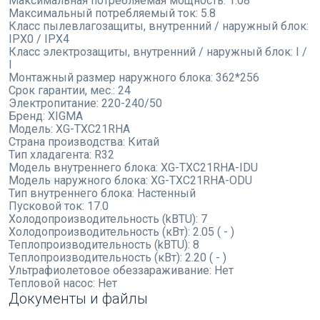
Максимальная потребляемая мощность:
1.08
Максимальный потребляемый ток:
5.8
Класс пылевлагозащиты, внутренний / наружный блок:
IPX0 / IPX4
Класс электрозащиты, внутренний / наружный блок:
I /
I
Монтажный размер наружного блока:
362*256
Срок гарантии, мес.:
24
Электропитание:
220-240/50
Бренд:
XIGMA
Модель:
XG-TXC21RHA
Страна производства:
Китай
Тип хладагента:
R32
Модель внутреннего блока:
XG-TXC21RHA-IDU
Модель наружного блока:
XG-TXC21RHA-ODU
Тип внутреннего блока:
Настенный
Пусковой ток:
17.0
Холодопроизводительность (kBTU):
7
Холодопроизводительность (кВт):
2.05 ( - )
Теплопроизводительность (kBTU):
8
Теплопроизводительность (кВт):
2.20 ( - )
Ультрафиолетовое обеззараживание:
Нет
Тепловой насос:
Нет
Документы и файлы