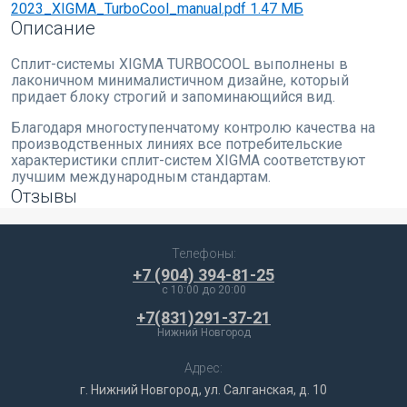
2023_XIGMA_TurboCool_manual.pdf
1.47 МБ
Описание
Сплит-системы XIGMA TURBOCOOL выполнены в
лаконичном минималистичном дизайне, который
придает блоку строгий и запоминающийся вид.
Благодаря многоступенчатому контролю качества на
производственных линиях все потребительские
характеристики сплит-систем XIGMA соответствуют
лучшим международным стандартам.
Отзывы
Телефоны:
+7 (904) 394-81-25
c 10:00 до 20:00
+7(831)291-37-21
Нижний Новгород
Адрес:
г. Нижний Новгород, ул. Салганская, д. 10