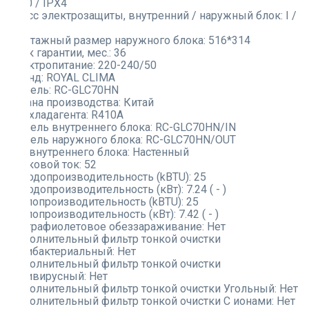
IPX0 / IPX4
Класс электрозащиты, внутренний / наружный блок:
I /
I
Монтажный размер наружного блока:
516*314
Срок гарантии, мес.:
36
Электропитание:
220-240/50
Бренд:
ROYAL CLIMA
Модель:
RC-GLC70HN
Страна производства:
Китай
Тип хладагента:
R410A
Модель внутреннего блока:
RC-GLC70HN/IN
Модель наружного блока:
RC-GLC70HN/OUT
Тип внутреннего блока:
Настенный
Пусковой ток:
52
Холодопроизводительность (kBTU):
25
Холодопроизводительность (кВт):
7.24 ( - )
Теплопроизводительность (kBTU):
25
Теплопроизводительность (кВт):
7.42 ( - )
Ультрафиолетовое обеззараживание:
Нет
Дополнительный фильтр тонкой очистки
Антибактериальный:
Нет
Дополнительный фильтр тонкой очистки
Антивирусный:
Нет
Дополнительный фильтр тонкой очистки Угольный:
Нет
Дополнительный фильтр тонкой очистки С ионами:
Нет