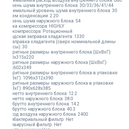
Минимальный расход воздуха внутреннего блока:
680
Уровень шума внутреннего блока:
30/33/36/41/44
Минимальный уровень шума внутреннего блока:
30
Объем конденсации:
2.20
Уровень шума наружного блока:
54
Марка компрессора:
HIGHLY
Тип компрессора:
Ротационный
Заводская заправка хладагента:
1330
Дозаправка хладагента (сверх номинальной длины
трассы):
30
Габаритные размеры внутреннего блока (ШxВxГ):
1010x315x220
Габаритные размеры наружного блока (ШxВxГ):
853x602x349
Габаритные размеры внутреннего блока в упаковке
(ШxВxГ):
1096x312x390
Габаритные размеры наружного блока в упаковке
(ШxВxГ):
890x628x385
Вес нетто внутреннего блока:
12.2
Вес нетто наружного блока:
38.0
Вес брутто внутреннего блока:
14.2
Вес брутто наружного блока:
40.3
Расход воздуха наружного блока:
2400
Антибактериальный фильтр:
Нет
Антивирусный фильтр:
Нет