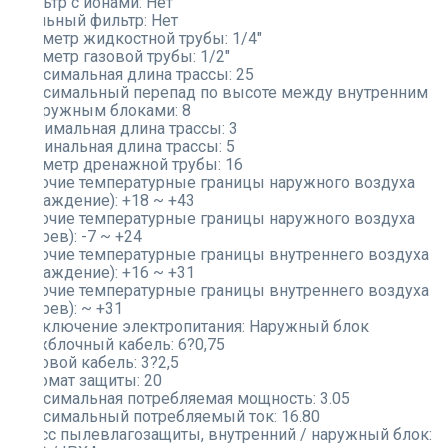
Фильтр с ионами:
Нет
Угольный фильтр:
Нет
Диаметр жидкостной трубы:
1/4"
Диаметр газовой трубы:
1/2"
Максимальная длина трассы:
25
Максимальный перепад по высоте между внутренним
и наружным блоками:
8
Минимальная длина трассы:
3
Номинальная длина трассы:
5
Диаметр дренажной трубы:
16
Рабочие температурные границы наружного воздуха
(охлаждение):
+18 ~ +43
Рабочие температурные границы наружного воздуха
(нагрев):
-7 ~ +24
Рабочие температурные границы внутреннего воздуха
(охлаждение):
+16 ~ +31
Рабочие температурные границы внутреннего воздуха
(нагрев):
~ +31
Подключение электропитания:
Наружный блок
Межблочный кабель:
6?0,75
Силовой кабель:
3?2,5
Автомат защиты:
20
Максимальная потребляемая мощность:
3.05
Максимальный потребляемый ток:
16.80
Класс пылевлагозащиты, внутренний / наружный блок: