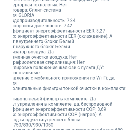
Инверторная технология:
Нет
Тип товара:
Сплит-система
Серия:
GLORIA
Холодопроизводительность:
7.24
Теплопроизводительность:
7.42
Коэффициент энергоэффективности EER:
3,27
Класс энергоэффективности EER (охлаждение):
A
Цвет внутреннего блока:
Белый
Цвет наружного блока:
Белый
Ионизатор воздуха:
Да
Плазменная очистка воздуха:
Нет
Ультрафиолетовая стерилизация:
Нет
Регулировка положения жалюзи с пульта ДУ:
Горизонтальные
Управление с мобильного приложения по Wi-Fi:
да,
опция
Дополнительные фильтры тонкой очистки в комплекте:
Нет
Противопылевой фильтр в комплекте:
Да
Пульт управления в комплекте:
да, беспроводной
Коэффициент энергоэффективности COP:
3,69
Класс энергоэффективности COP (нагрев):
A
Расход воздуха внутреннего блока:
680/750/830/930/1050