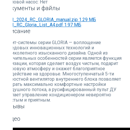
Тепловой насос:
Нет
Документы и файлы
2023_2024_RC_GLORIA_manual.zip
1.29 МБ
2023_RC_Gloria_List_A4.pdf
1.97 МБ
Описание
Сплит-системы серии GLORIA — воплощение
передовых инновационных технологий и
великолепного изысканного дизайна. Одной из
отличительных особенностей серии является функция
ионизации, которая сделает воздух чистым, подарит
здоровую атмосферу и окажет благоприятное
воздействие на здоровье. Многоступенчатый 5-ти
скоростной вентилятор внутреннего блока позволяет
выбрать максимально комфортные настройки
воздушного потока, а русифицированный пульт ДУ
сделает управление кондиционером невероятно
простым и приятным.
Отзывы
Видео