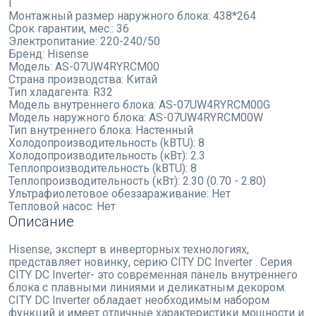
I
Монтажный размер наружного блока:
438*264
Срок гарантии, мес.:
36
Электропитание:
220-240/50
Бренд:
Hisense
Модель:
AS-07UW4RYRCM00
Страна производства:
Китай
Тип хладагента:
R32
Модель внутреннего блока:
AS-07UW4RYRCM00G
Модель наружного блока:
AS-07UW4RYRCM00W
Тип внутреннего блока:
Настенный
Холодопроизводительность (kBTU):
8
Холодопроизводительность (кВт):
2.3
Теплопроизводительность (kBTU):
8
Теплопроизводительность (кВт):
2.30 (0.70 - 2.80)
Ультрафиолетовое обеззараживание:
Нет
Тепловой насос:
Нет
Описание
Hisense, эксперт в инверторных технологиях,
представляет новинку, серию CITY DC Inverter . Серия
CITY DC Inverter- это современная панель внутреннего
блока с плавными линиями и деликатным декором.
CITY DC Inverter обладает необходимым набором
функций и имеет отличные характеристики мощности и