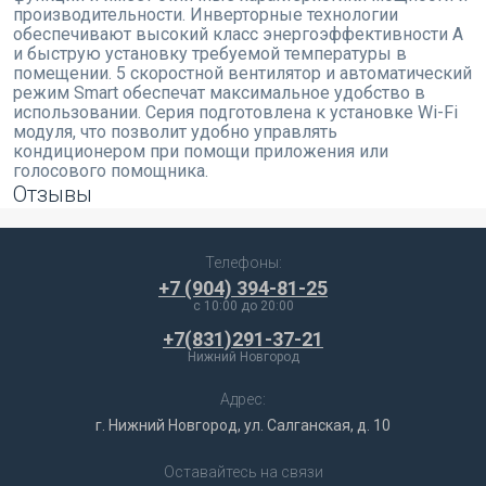
производительности. Инверторные технологии
обеспечивают высокий класс энергоэффективности А
и быструю установку требуемой температуры в
помещении. 5 скоростной вентилятор и автоматический
режим Smart обеспечат максимальное удобство в
использовании. Серия подготовлена к установке Wi-Fi
модуля, что позволит удобно управлять
кондиционером при помощи приложения или
голосового помощника.
Отзывы
Телефоны:
+7 (904) 394-81-25
c 10:00 до 20:00
+7(831)291-37-21
Нижний Новгород
Адрес:
г. Нижний Новгород, ул. Салганская, д. 10
Оставайтесь на связи