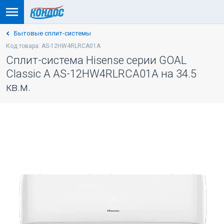
Бытовые сплит-системы
Код товара: AS-12HW4RLRCA01A
Сплит-система Hisense серии GOAL
Classic A AS-12HW4RLRCA01A на 34.5
кв.м.
-5% ПО КОДУ: VESNA
WI-FI