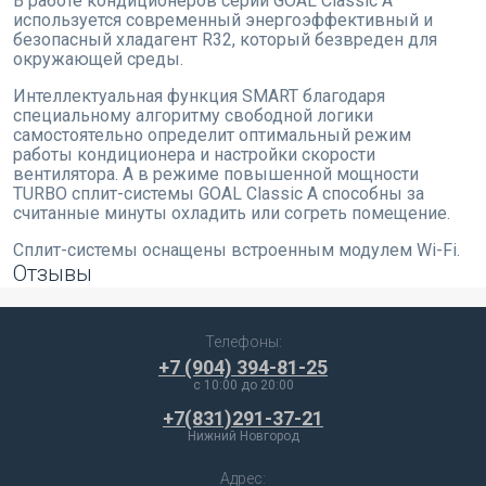
В работе кондиционеров серии GOAL Classic A
используется современный энергоэффективный и
безопасный хладагент R32, который безвреден для
окружающей среды.
Интеллектуальная функция SMART благодаря
специальному алгоритму свободной логики
самостоятельно определит оптимальный режим
работы кондиционера и настройки скорости
вентилятора. А в режиме повышенной мощности
TURBO сплит-системы GOAL Classic A способны за
считанные минуты охладить или согреть помещение.
Сплит-системы оснащены встроенным модулем Wi-Fi.
Отзывы
Телефоны:
+7 (904) 394-81-25
c 10:00 до 20:00
+7(831)291-37-21
Нижний Новгород
Адрес: