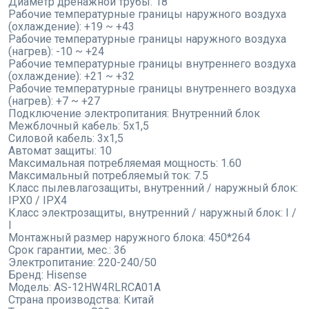
Диаметр дренажной трубы:
18
Рабочие температурные границы наружного воздуха
(охлаждение):
+19 ~ +43
Рабочие температурные границы наружного воздуха
(нагрев):
-10 ~ +24
Рабочие температурные границы внутреннего воздуха
(охлаждение):
+21 ~ +32
Рабочие температурные границы внутреннего воздуха
(нагрев):
+7 ~ +27
Подключение электропитания:
Внутренний блок
Межблочный кабель:
5x1,5
Силовой кабель:
3x1,5
Автомат защиты:
10
Максимальная потребляемая мощность:
1.60
Максимальный потребляемый ток:
7.5
Класс пылевлагозащиты, внутренний / наружный блок:
IPX0 / IPX4
Класс электрозащиты, внутренний / наружный блок:
I /
I
Монтажный размер наружного блока:
450*264
Срок гарантии, мес.:
36
Электропитание:
220-240/50
Бренд:
Hisense
Модель:
AS-12HW4RLRCA01A
Страна производства:
Китай