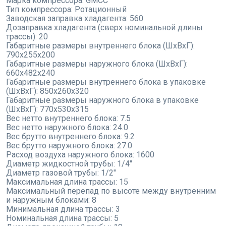
Марка компрессора:
GMCC
Тип компрессора:
Ротационный
Заводская заправка хладагента:
560
Дозаправка хладагента (сверх номинальной длины
трассы):
20
Габаритные размеры внутреннего блока (ШxВxГ):
790x255x200
Габаритные размеры наружного блока (ШxВxГ):
660x482x240
Габаритные размеры внутреннего блока в упаковке
(ШxВxГ):
850x260x320
Габаритные размеры наружного блока в упаковке
(ШxВxГ):
770x530x315
Вес нетто внутреннего блока:
7.5
Вес нетто наружного блока:
24.0
Вес брутто внутреннего блока:
9.2
Вес брутто наружного блока:
27.0
Расход воздуха наружного блока:
1600
Диаметр жидкостной трубы:
1/4"
Диаметр газовой трубы:
1/2"
Максимальная длина трассы:
15
Максимальный перепад по высоте между внутренним
и наружным блоками:
8
Минимальная длина трассы:
3
Номинальная длина трассы:
5