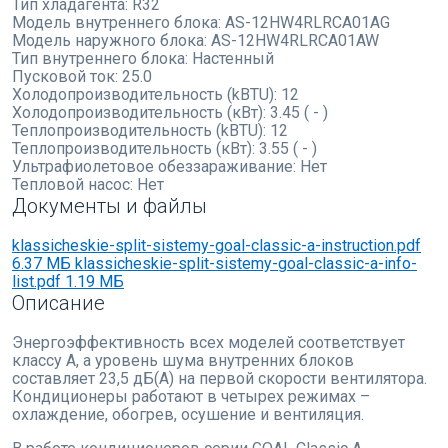
Тип хладагента:
R32
Модель внутреннего блока:
AS-12HW4RLRCA01AG
Модель наружного блока:
AS-12HW4RLRCA01AW
Тип внутреннего блока:
Настенный
Пусковой ток:
25.0
Холодопроизводительность (kBTU):
12
Холодопроизводительность (кВт):
3.45 ( - )
Теплопроизводительность (kBTU):
12
Теплопроизводительность (кВт):
3.55 ( - )
Ультрафиолетовое обеззараживание:
Нет
Тепловой насос:
Нет
Документы и файлы
klassicheskie-split-sistemy-goal-classic-a-instruction.pdf
6.37 МБ
klassicheskie-split-sistemy-goal-classic-a-info-
list.pdf
1.19 МБ
Описание
Энергоэффективность всех моделей соответствует
классу А, а уровень шума внутренних блоков
составляет 23,5 дБ(А) на первой скорости вентилятора.
Кондиционеры работают в четырех режимах –
охлаждение, обогрев, осушение и вентиляция.