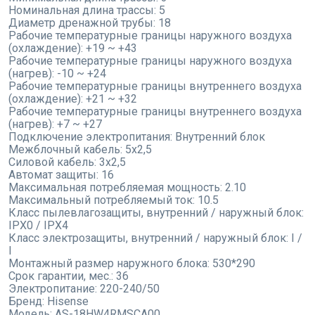
Номинальная длина трассы:
5
Диаметр дренажной трубы:
18
Рабочие температурные границы наружного воздуха
(охлаждение):
+19 ~ +43
Рабочие температурные границы наружного воздуха
(нагрев):
-10 ~ +24
Рабочие температурные границы внутреннего воздуха
(охлаждение):
+21 ~ +32
Рабочие температурные границы внутреннего воздуха
(нагрев):
+7 ~ +27
Подключение электропитания:
Внутренний блок
Межблочный кабель:
5x2,5
Силовой кабель:
3x2,5
Автомат защиты:
16
Максимальная потребляемая мощность:
2.10
Максимальный потребляемый ток:
10.5
Класс пылевлагозащиты, внутренний / наружный блок:
IPX0 / IPX4
Класс электрозащиты, внутренний / наружный блок:
I /
I
Монтажный размер наружного блока:
530*290
Срок гарантии, мес.:
36
Электропитание:
220-240/50
Бренд:
Hisense
Модель:
AS-18HW4RMSCA00