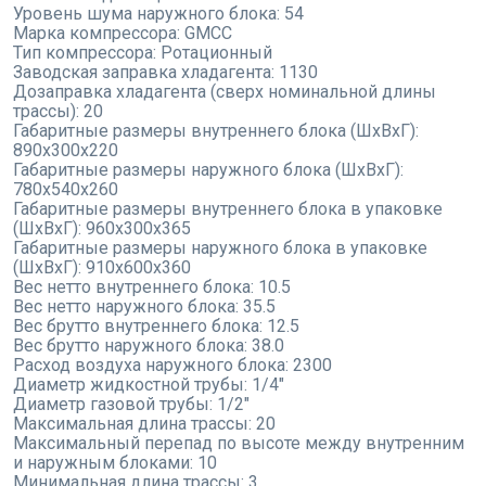
Уровень шума наружного блока:
54
Марка компрессора:
GMCC
Тип компрессора:
Ротационный
Заводская заправка хладагента:
1130
Дозаправка хладагента (сверх номинальной длины
трассы):
20
Габаритные размеры внутреннего блока (ШxВxГ):
890x300x220
Габаритные размеры наружного блока (ШxВxГ):
780x540x260
Габаритные размеры внутреннего блока в упаковке
(ШxВxГ):
960x300x365
Габаритные размеры наружного блока в упаковке
(ШxВxГ):
910x600x360
Вес нетто внутреннего блока:
10.5
Вес нетто наружного блока:
35.5
Вес брутто внутреннего блока:
12.5
Вес брутто наружного блока:
38.0
Расход воздуха наружного блока:
2300
Диаметр жидкостной трубы:
1/4"
Диаметр газовой трубы:
1/2"
Максимальная длина трассы:
20
Максимальный перепад по высоте между внутренним
и наружным блоками:
10
Минимальная длина трассы:
3