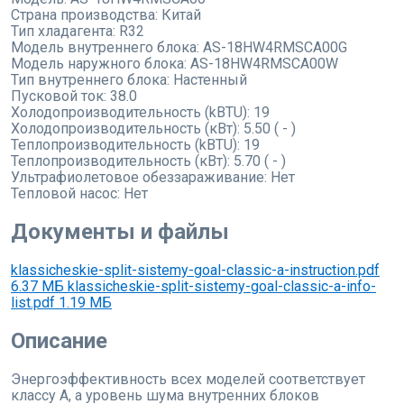
Страна производства:
Китай
Тип хладагента:
R32
Модель внутреннего блока:
AS-18HW4RMSCA00G
Модель наружного блока:
AS-18HW4RMSCA00W
Тип внутреннего блока:
Настенный
Пусковой ток:
38.0
Холодопроизводительность (kBTU):
19
Холодопроизводительность (кВт):
5.50 ( - )
Теплопроизводительность (kBTU):
19
Теплопроизводительность (кВт):
5.70 ( - )
Ультрафиолетовое обеззараживание:
Нет
Тепловой насос:
Нет
Документы и файлы
klassicheskie-split-sistemy-goal-classic-a-instruction.pdf
6.37 МБ
klassicheskie-split-sistemy-goal-classic-a-info-
list.pdf
1.19 МБ
Описание
Энергоэффективность всех моделей соответствует
классу А, а уровень шума внутренних блоков