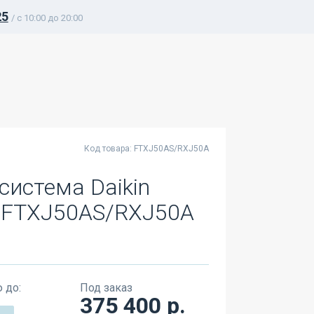
25
/ c 10:00 до 20:00
Код товара: FTXJ50AS/RXJ50A
система Daikin
3 FTXJ50AS/RXJ50A
 до:
Под заказ
375 400 р.