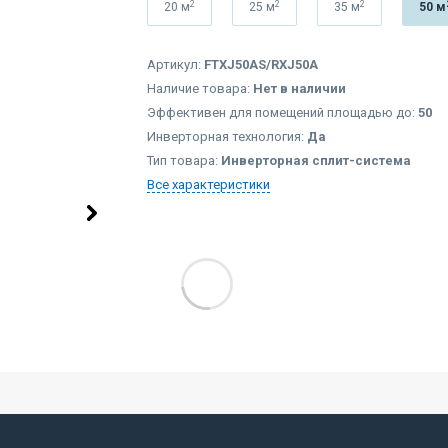
2
2
2
20 м
25 м
35 м
50 м
Артикул:
FTXJ50AS/RXJ50A
Наличие товара:
Нет в наличии
Эффективен для помещений площадью до:
50
Инверторная технология:
Да
Тип товара:
Инверторная сплит-система
Все характеристики