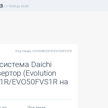
25
/ c 10:00 до 20:00
Код товара: EVO50AVQS1R/EVO50FVS1R
система Daichi
ртор (Evolution
S1R/EVO50FVS1R на
 до:
Под заказ