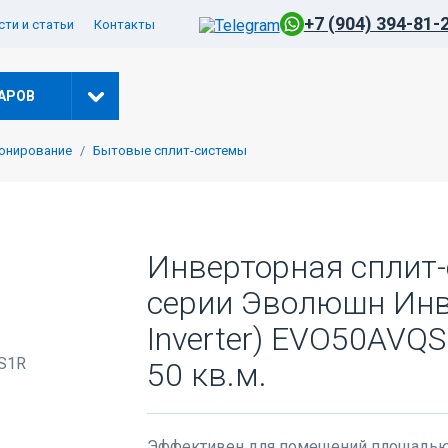
+7 (904) 394-81-
ти и статьи
Контакты
АРОВ
онирование
Бытовые сплит-системы
-5% ПО КОДУ: VESNA
Инверторная сплит-
серии Эволюшн Инве
Inverter) EVO50AVQ
50 кв.м.
Эффективен для помещений площадью