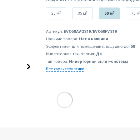
2
2
2
25 м
35 м
50 м
70 м
Артикул:
EVO50AVQS1R/EVO50FVS1R
Наличие товара:
Нет в наличии
Эффективен для помещений площадью до:
50
Инверторная технология:
Да
Тип товара:
Инверторная сплит-система
Все характеристики