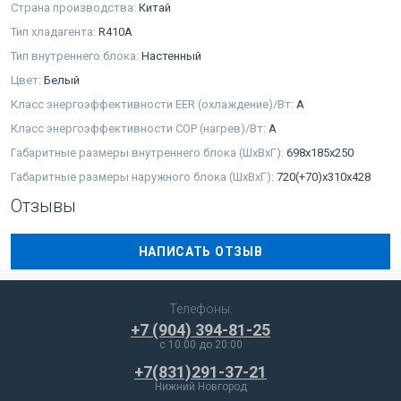
Страна производства:
Китай
Тип хладагента:
R410A
Тип внутреннего блока:
Настенный
Цвет:
Белый
Класс энергоэффективности EER (охлаждение)/Вт:
A
Класс энергоэффективности COP (нагрев)/Вт:
A
Габаритные размеры внутреннего блока (ШхВхГ):
698x185x250
Габаритные размеры наружного блока (ШхВхГ):
720(+70)x310x428
Отзывы
НАПИСАТЬ ОТЗЫВ
Телефоны:
+7 (904) 394-81-25
c 10:00 до 20:00
+7(831)291-37-21
Нижний Новгород