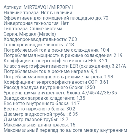
Артикул:
MIR70AVQ1/MIR70FV1
Наличие товара:
Нет в наличии
Эффективен для помещений площадью до:
70
Инверторная технология:
Нет
Тип товара:
Сплит-система
Серия:
Миракл (Miracle)
Холодопроизводительность:
7.03
Теплопроизводительность:
7.18
Потребляемый ток в режиме охлаждения:
10,4
Потребляемая мощность в режиме охлаждения:
2.19
Коэффициент энергоэффективности EER:
3.21
Класс энергоэффективности EER (охлаждение):
3.21/A
Потребляемый ток в режиме нагрева:
9,4
Потребляемая мощность в режиме нагрева:
1.98
Коэффициент энергоэффективности COP:
3.61
Расход воздуха внутреннего блока:
1250
Уровень шума внутреннего блока:
47/45/42/38/35
Заводская заправка хладагента:
1,35
Вес нетто внутреннего блока:
14.7
Вес нетто наружного блока:
30.2
Диаметр жидкостной трубы:
6.35
Диаметр газовой трубы:
12.7
Максимальная длина трассы:
15
Максимальный перепад по высоте между внутренним