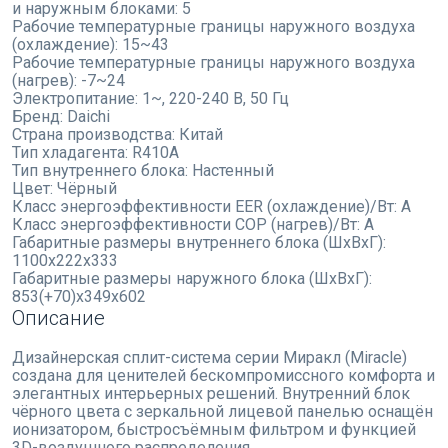
и наружным блоками:
5
Рабочие температурные границы наружного воздуха
(охлаждение):
15~43
Рабочие температурные границы наружного воздуха
(нагрев):
-7~24
Электропитание:
1~, 220-240 В, 50 Гц
Бренд:
Daichi
Страна производства:
Китай
Тип хладагента:
R410A
Тип внутреннего блока:
Настенный
Цвет:
Чёрный
Класс энергоэффективности EER (охлаждение)/Вт:
A
Класс энергоэффективности COP (нагрев)/Вт:
A
Габаритные размеры внутреннего блока (ШхВхГ):
1100x222x333
Габаритные размеры наружного блока (ШхВхГ):
853(+70)x349x602
Описание
Дизайнерская сплит-система серии Миракл (Miracle)
создана для ценителей бескомпромиссного комфорта и
элегантных интерьерных решений. Внутренний блок
чёрного цвета с зеркальной лицевой панелью оснащён
ионизатором, быстросъёмным фильтром и функцией
3D-воздушного распределения.