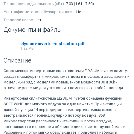
Теплопроизводительность (кВт):
7.03 (1.61 - 7.50)
Ультрафиолетовое обеззараживание:
Нет
Тепловой насос:
Нет
Документы и файлы
elysium-inverter-instruction.pdf
1.22 МБ
Описание
Современные инверторные сплит-системы ELYSIUM Inverter помогут
создать комфортный микроклимат дома и в офисе, а расширенный
модельный ряд с моделями повышенной мощности 30 и 36k -
отличное решение для установки в помещениях любой площади.
Инверторная сплит-система ELYSIUM Inverter оснащена функцией
SOFT WIND для мягкого обдува за одно нажатие. При активации
данной функции 14 перфорированных вертикальных жалюзи
выстраиваются перпендикулярно потоку воздуха, 868
микроотверстий рассеивают интенсивный поток воздуха,
превращая его в плавное и объемное движение воздушной массы.
Рассеянный поток мягко обволакивает, позволяет избежать