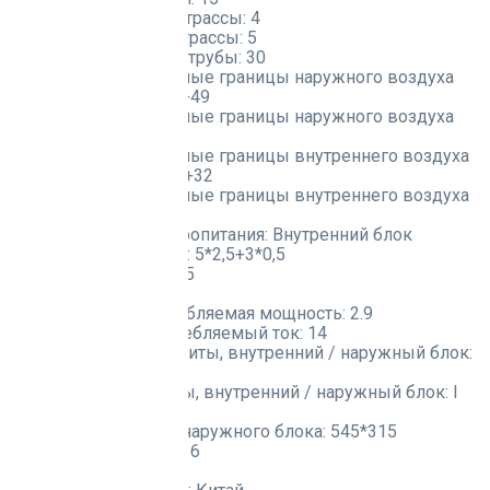
Минимальная длина трассы:
4
Номинальная длина трассы:
5
Диаметр дренажной трубы:
30
Рабочие температурные границы наружного воздуха
(охлаждение):
-15 ~ +49
Рабочие температурные границы наружного воздуха
(нагрев):
-15 ~ +24
Рабочие температурные границы внутреннего воздуха
(охлаждение):
+16 ~ +32
Рабочие температурные границы внутреннего воздуха
(нагрев):
~ +30
Подключение электропитания:
Внутренний блок
Межблочный кабель:
5*2,5+3*0,5
Силовой кабель:
3*2,5
Автомат защиты:
20
Максимальная потребляемая мощность:
2.9
Максимальный потребляемый ток:
14
Класс пылевлагозащиты, внутренний / наружный блок:
IPX0/IPX4
Класс электрозащиты, внутренний / наружный блок:
I
класс/I класс
Монтажный размер наружного блока:
545*315
Срок гарантии, мес.:
36
Бренд:
ROYAL CLIMA