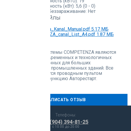
Теплопроизводительность (kBTU):
19
Теплопроизводительность (кВт):
5,6 (0 - 0)
Ультрафиолетовое обеззараживание:
Нет
Документы и файлы
2023_RC_Competenza_Kanal_Manual.pdf
5.17 МБ
2023_RC_COMPETENZA_canal_List_A4.pdf
1.87 МБ
Описание
Канальные сплит-системы COMPETENZA являются
одними из самых современных и технологичных
устройств, разработанных для больших
административных и промышленных зданий. Все
модели комплектуются проводным пультом
управления, имеют функцию Авторестарт.
Отзывы
НАПИСАТЬ ОТЗЫВ
Телефоны:
+7 (904) 394-81-25
c 10:00 до 20:00