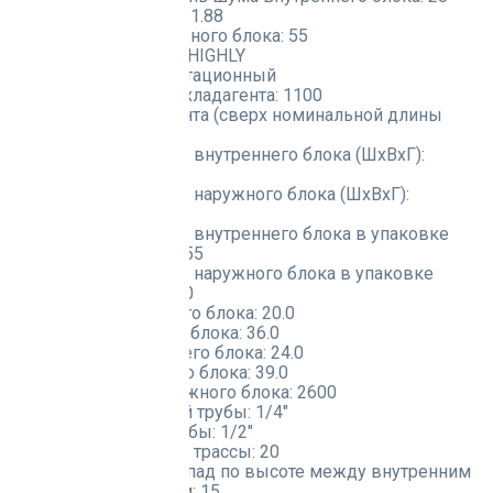
Объем конденсации:
1.88
Уровень шума наружного блока:
55
Марка компрессора:
HIGHLY
Тип компрессора:
Ротационный
Заводская заправка хладагента:
1100
Дозаправка хладагента (сверх номинальной длины
трассы):
20
Габаритные размеры внутреннего блока (ШxВxГ):
1000x200x450
Габаритные размеры наружного блока (ШxВxГ):
800x545x315
Габаритные размеры внутреннего блока в упаковке
(ШxВxГ):
1300x275x555
Габаритные размеры наружного блока в упаковке
(ШxВxГ):
920x620x400
Вес нетто внутреннего блока:
20.0
Вес нетто наружного блока:
36.0
Вес брутто внутреннего блока:
24.0
Вес брутто наружного блока:
39.0
Расход воздуха наружного блока:
2600
Диаметр жидкостной трубы:
1/4"
Диаметр газовой трубы:
1/2"
Максимальная длина трассы:
20
Максимальный перепад по высоте между внутренним
и наружным блоками:
15