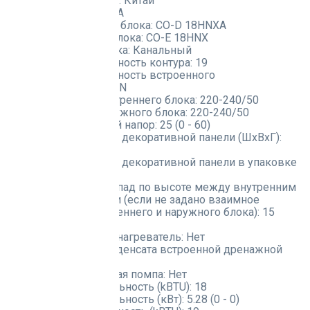
Страна производства:
Китай
Тип хладагента:
R410A
Модель внутреннего блока:
CO-D 18HNXA
Модель наружного блока:
CO-E 18HNX
Тип внутреннего блока:
Канальный
Теплопроизводительность контура:
19
Теплопроизводительность встроенного
электронагревателя:
N
Электропитание внутреннего блока:
220-240/50
Электропитание наружного блока:
220-240/50
Внешний статический напор:
25 (0 - 60)
Габаритные размеры декоративной панели (ШxВxГ):
0x0x0
Габаритные размеры декоративной панели в упаковке
(ШxВxГ):
0x0x0
Максимальный перепад по высоте между внутренним
и наружным блоками (если не задано взаимное
расположение внутреннего и наружного блока):
15
Пусковой ток:
38
Встроенный электронагреватель:
Нет
Высота подъема конденсата встроенной дренажной
помпой:
-
Встроенная дренажная помпа:
Нет
Холодопроизводительность (kBTU):
18
Холодопроизводительность (кВт):
5.28 (0 - 0)