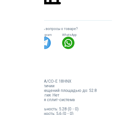
В наличии
Есть вопросы о товаре?
Telegram
WhatsApp
Доставка:
Характеристики
Артикул:
CO-D 18HNXA/CO-E 18HNX
Наличие товара:
В наличии
Эффективен для помещений площадью до:
52.8
Инверторная технология:
Нет
Тип товара:
Канальная сплит-система
Серия:
COMPETENZA
Холодопроизводительность:
5.28 (0 - 0)
Теплопроизводительность:
5,6 (0 - 0)