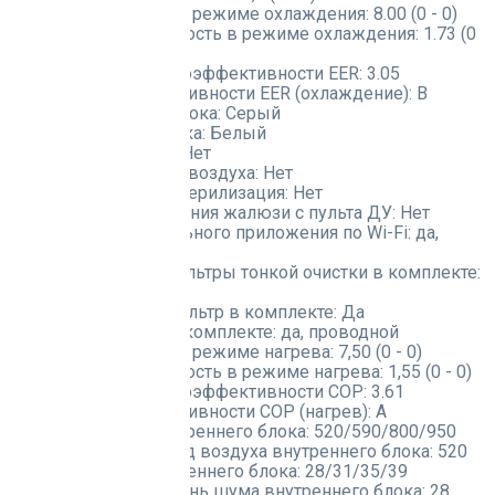
Потребляемый ток в режиме охлаждения:
8.00 (0 - 0)
Потребляемая мощность в режиме охлаждения:
1.73 (0
- 0)
Коэффициент энергоэффективности EER:
3.05
Класс энергоэффективности EER (охлаждение):
B
Цвет внутреннего блока:
Серый
Цвет наружного блока:
Белый
Ионизатор воздуха:
Нет
Плазменная очистка воздуха:
Нет
Ультрафиолетовая стерилизация:
Нет
Регулировка положения жалюзи с пульта ДУ:
Нет
Управление с мобильного приложения по Wi-Fi:
да,
опция
Дополнительные фильтры тонкой очистки в комплекте:
Нет
Противопылевой фильтр в комплекте:
Да
Пульт управления в комплекте:
да, проводной
Потребляемый ток в режиме нагрева:
7,50 (0 - 0)
Потребляемая мощность в режиме нагрева:
1,55 (0 - 0)
Коэффициент энергоэффективности COP:
3.61
Класс энергоэффективности COP (нагрев):
A
Расход воздуха внутреннего блока:
520/590/800/950
Минимальный расход воздуха внутреннего блока:
520
Уровень шума внутреннего блока:
28/31/35/39
Минимальный уровень шума внутреннего блока:
28