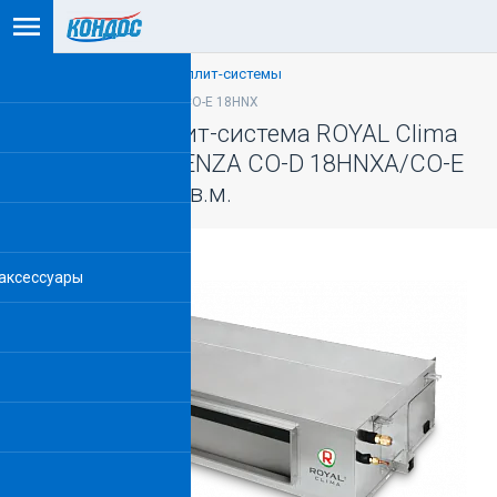
Полупромышленные сплит-системы
Код товара: CO-D 18HNXA/CO-E 18HNX
Канальная сплит-система ROYAL Clima
серии COMPETENZA CO-D 18HNXA/CO-E
18HNX на 52.8 кв.м.
аксессуары