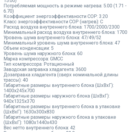
15.00)
Потребляемая мощность в режиме нагрева:
5.00 (1.71 -
6.70)
Коэффициент энергоэффективности COP:
3.20
Класс энергоэффективности COP (нагрев):
C
Расход воздуха внутреннего блока:
1700/2000/2300
Минимальный расход воздуха внутреннего блока:
1700
Уровень шума внутреннего блока:
47/49/52
Минимальный уровень шума внутреннего блока:
47
Объем конденсации:
5
Уровень шума наружного блока:
60
Марка компрессора:
GMCC
Тип компрессора:
Ротационный
Заводская заправка хладагента:
3600
Дозаправка хладагента (сверх номинальной длины
трассы):
40
Габаритные размеры внутреннего блока (ШxВxГ):
1400x245x700
Габаритные размеры наружного блока (ШxВxГ):
940x1325x370
Габаритные размеры внутреннего блока в упаковке
(ШxВxГ):
1630x300x830
Габаритные размеры наружного блока в упаковке
(ШxВxГ):
1080x1440x430
Вес нетто внутреннего блока:
42