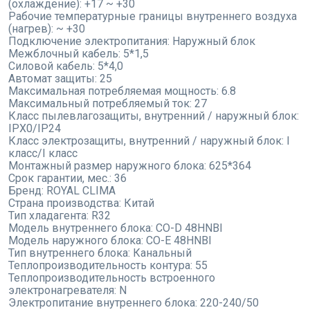
(охлаждение):
+17 ~ +30
Рабочие температурные границы внутреннего воздуха
(нагрев):
~ +30
Подключение электропитания:
Наружный блок
Межблочный кабель:
5*1,5
Силовой кабель:
5*4,0
Автомат защиты:
25
Максимальная потребляемая мощность:
6.8
Максимальный потребляемый ток:
27
Класс пылевлагозащиты, внутренний / наружный блок:
IPX0/IP24
Класс электрозащиты, внутренний / наружный блок:
I
класс/I класс
Монтажный размер наружного блока:
625*364
Срок гарантии, мес.:
36
Бренд:
ROYAL CLIMA
Страна производства:
Китай
Тип хладагента:
R32
Модель внутреннего блока:
CO-D 48HNBI
Модель наружного блока:
CO-E 48HNBI
Тип внутреннего блока:
Канальный
Теплопроизводительность контура:
55
Теплопроизводительность встроенного
электронагревателя:
N
Электропитание внутреннего блока:
220-240/50