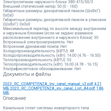
Электропитание наружного блока:
380-415/50/3
Внешний статический напор:
50 (0 - 160)
Габаритные размеры декоративной панели (ШxВxГ):
0x0x0
Габаритные размеры декоративной панели в упаковке
(ШxВxГ):
0x0x0
Максимальный перепад по высоте между внутренним
и наружным блоками (если не задано взаимное
расположение внутреннего и наружного блока):
30
Встроенный электронагреватель:
Нет
Встроенная дренажная помпа:
Нет
Холодопроизводительность (kBTU):
48
Холодопроизводительность (кВт):
14.00 (4.76 - 16.50)
Теплопроизводительность (kBTU):
55
Теплопроизводительность (кВт):
16.00 (4.78 - 16.15)
Ультрафиолетовое обеззараживание:
Нет
Документы и файлы
2023_RC_COMPETENZA_Inv_canal_manual_v2.pdf
4.21
МБ
2023_RC_COMPETENZA_inv_canal_List_A4.pdf
1.86
МБ
Описание
Канальные сплит-системы инверторного типа