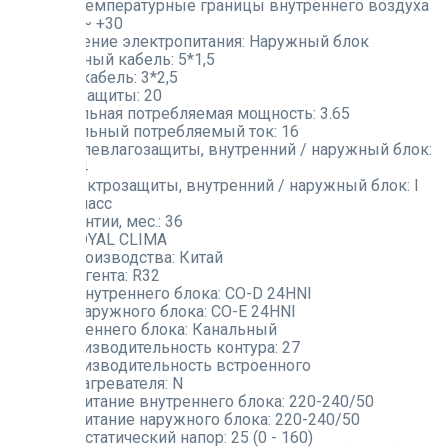
Рабочие температурные границы внутреннего воздуха
(нагрев):
~ +30
Подключение электропитания:
Наружный блок
Межблочный кабель:
5*1,5
Силовой кабель:
3*2,5
Автомат защиты:
20
Максимальная потребляемая мощность:
3.65
Максимальный потребляемый ток:
16
Класс пылевлагозащиты, внутренний / наружный блок:
IPX0/IP24
Класс электрозащиты, внутренний / наружный блок:
I
класс/I класс
Срок гарантии, мес.:
36
Бренд:
ROYAL CLIMA
Страна производства:
Китай
Тип хладагента:
R32
Модель внутреннего блока:
CO-D 24HNI
Модель наружного блока:
CO-E 24HNI
Тип внутреннего блока:
Канальный
Теплопроизводительность контура:
27
Теплопроизводительность встроенного
электронагревателя:
N
Электропитание внутреннего блока:
220-240/50
Электропитание наружного блока:
220-240/50
Внешний статический напор:
25 (0 - 160)