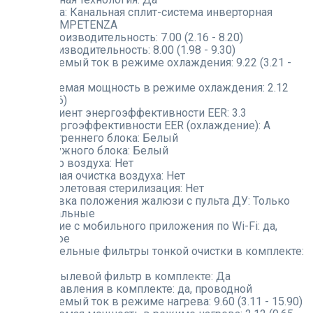
Тип товара:
Канальная сплит-система инверторная
Серия:
COMPETENZA
Холодопроизводительность:
7.00 (2.16 - 8.20)
Теплопроизводительность:
8.00 (1.98 - 9.30)
Потребляемый ток в режиме охлаждения:
9.22 (3.21 -
15.63)
Потребляемая мощность в режиме охлаждения:
2.12
(0.67 - 3.56)
Коэффициент энергоэффективности EER:
3.3
Класс энергоэффективности EER (охлаждение):
A
Цвет внутреннего блока:
Белый
Цвет наружного блока:
Белый
Ионизатор воздуха:
Нет
Плазменная очистка воздуха:
Нет
Ультрафиолетовая стерилизация:
Нет
Регулировка положения жалюзи с пульта ДУ:
Только
горизонтальные
Управление с мобильного приложения по Wi-Fi:
да,
встроенное
Дополнительные фильтры тонкой очистки в комплекте:
Нет
Противопылевой фильтр в комплекте:
Да
Пульт управления в комплекте:
да, проводной
Потребляемый ток в режиме нагрева:
9.60 (3.11 - 15.90)