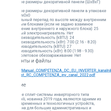
Габаритные размеры декоративной панели (ШxВxГ):
0x0x0
Габаритные размеры декоративной панели в упаковке
(ШxВxГ):
0x0x0
Максимальный перепад по высоте между внутренним
и наружным блоками (если не задано взаимное
расположение внутреннего и наружного блока):
25
Встроенный электронагреватель:
Нет
Холодопроизводительность (kBTU):
24
Холодопроизводительность (кВт):
7.00 (2.16 - 8.20)
Теплопроизводительность (kBTU):
27
Теплопроизводительность (кВт):
8.00 (1.98 - 9.30)
Ультрафиолетовое обеззараживание:
Нет
Документы и файлы
2020_RC_Manual_COMPETENZA_DC_EU_INVERTER_kanalniki
2.14 МБ
list_RC_COMPETENZA_inv_canal_2022.pdf
654.08 КБ
Описание
Канальные сплит-системы инверторного типа
Canalizzabili, новинка 2019 года, являются одними из
самых современных и технологичных устройств,
разработана для больших административных и