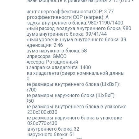
Потребляемая мощность в режиме нагрева:
2.12 (0.65 -
3.62)
Коэффициент энергоэффективности COP:
3.77
Класс энергоэффективности COP (нагрев):
A
Расход воздуха внутреннего блока:
980/1190/1400
Минимальный расход воздуха внутреннего блока:
980
Уровень шума внутреннего блока:
39/41/44
Минимальный уровень шума внутреннего блока:
39
Объем конденсации:
2.46
Уровень шума наружного блока:
58
Марка компрессора:
GMCC
Тип компрессора:
Ротационный
Заводская заправка хладагента:
1400
Дозаправка хладагента (сверх номинальной длины
трассы):
40
Габаритные размеры внутреннего блока (ШxВxГ):
1000x245x700
Габаритные размеры наружного блока (ШxВxГ):
900x700x350
Габаритные размеры внутреннего блока в упаковке
(ШxВxГ):
1230x300x830
Габаритные размеры наружного блока в упаковке
(ШxВxГ):
1020x770x430
Вес нетто внутреннего блока:
32
Вес нетто наружного блока:
51