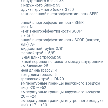
Вес брутто внутреннего блока:
38
Вес брутто наружного блока:
55
Расход воздуха наружного блока:
3750
Коэффициент сезонной энергоэффективности SEER:
6.1
Класс сезонной энергоэффективности SEER
(охлаждение):
A++
Коэффициент энергоэффективности SCOP
(усредненный):
4
Класс сезонной энергоэффективности SCOP (нагрев,
усредненный):
A+
Диаметр жидкостной трубы:
3/8"
Диаметр газовой трубы:
5/8"
Максимальная длина трассы:
50
Максимальный перепад по высоте между внутренним
и наружным блоками:
25
Минимальная длина трассы:
4
Номинальная длина трассы:
5
Диаметр дренажной трубы:
DN20
Рабочие температурные границы наружного воздуха
(охлаждение):
-20 ~ +52
Рабочие температурные границы наружного воздуха
(нагрев):
-20 ~ +24
Рабочие температурные границы внутреннего воздуха
(охлаждение):
+17 ~ +30