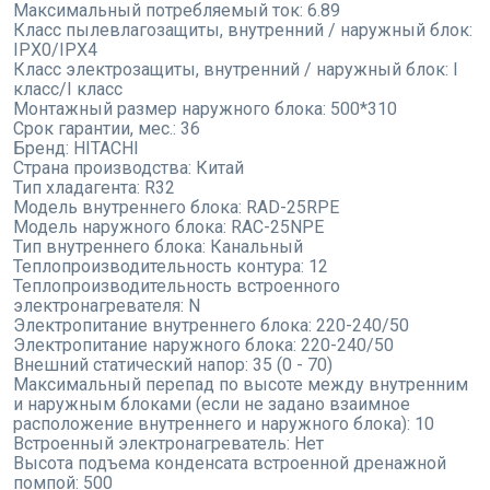
Максимальный потребляемый ток:
6.89
Класс пылевлагозащиты, внутренний / наружный блок:
IPX0/IPX4
Класс электрозащиты, внутренний / наружный блок:
I
класс/I класс
Монтажный размер наружного блока:
500*310
Срок гарантии, мес.:
36
Бренд:
HITACHI
Страна производства:
Китай
Тип хладагента:
R32
Модель внутреннего блока:
RAD-25RPE
Модель наружного блока:
RAC-25NPE
Тип внутреннего блока:
Канальный
Теплопроизводительность контура:
12
Теплопроизводительность встроенного
электронагревателя:
N
Электропитание внутреннего блока:
220-240/50
Электропитание наружного блока:
220-240/50
Внешний статический напор:
35 (0 - 70)
Максимальный перепад по высоте между внутренним
и наружным блоками (если не задано взаимное
расположение внутреннего и наружного блока):
10
Встроенный электронагреватель:
Нет
Высота подъема конденсата встроенной дренажной
помпой:
500