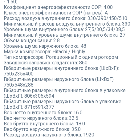
- 1.50)
Коэффициент энергоэффективности COP:
4.00
Класс энергоэффективности COP (нагрев):
A
Расход воздуха внутреннего блока:
330/390/450/510
Минимальный расход воздуха внутреннего блока:
330
Уровень шума внутреннего блока:
27,5/30,5/34/38,5
Минимальный уровень шума внутреннего блока:
27
Объем конденсации:
2.8
Уровень шума наружного блока:
48
Марка компрессора:
Hitachi / Highly
Тип компрессора:
Ротационный с одним ротором
Заводская заправка хладагента:
860
Габаритные размеры внутреннего блока (ШxВxГ):
750x235x400
Габаритные размеры наружного блока (ШxВxГ):
750x548x288
Габаритные размеры внутреннего блока в упаковке
(ШxВxГ):
806x306x594
Габаритные размеры наружного блока в упаковке
(ШxВxГ):
871x591x377
Вес нетто внутреннего блока:
16.0
Вес нетто наружного блока:
32.5
Вес брутто внутреннего блока:
18.0
Вес брутто наружного блока:
35.0
Расход воздуха наружного блока:
1920