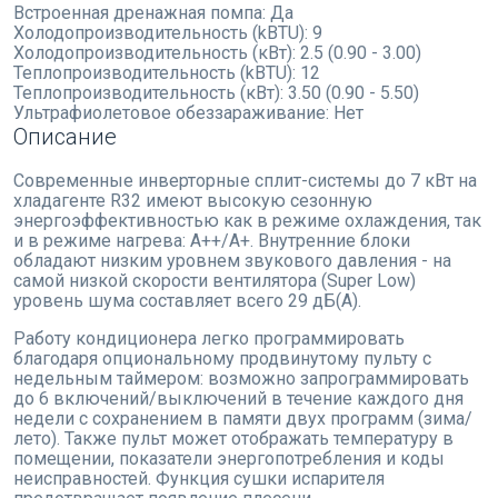
Встроенная дренажная помпа:
Да
Холодопроизводительность (kBTU):
9
Холодопроизводительность (кВт):
2.5 (0.90 - 3.00)
Теплопроизводительность (kBTU):
12
Теплопроизводительность (кВт):
3.50 (0.90 - 5.50)
Ультрафиолетовое обеззараживание:
Нет
Описание
Cовременные инверторные сплит-системы до 7 кВт на
хладагенте R32 имеют высокую сезонную
энергоэффективностью как в режиме охлаждения, так
и в режиме нагрева: А++/A+. Внутренние блоки
обладают низким уровнем звукового давления - на
самой низкой скорости вентилятора (Super Low)
уровень шума составляет всего 29 дБ(А).
Работу кондиционера легко программировать
благодаря опциональному продвинутому пульту с
недельным таймером: возможно запрограммировать
до 6 включений/выключений в течение каждого дня
недели с сохранением в памяти двух программ (зима/
лето). Также пульт может отображать температуру в
помещении, показатели энергопотребления и коды
неисправностей. Функция сушки испарителя