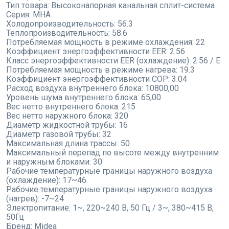
Тип товара:
Высоконапорная канальная сплит-система
Серия:
MHA
Холодопроизводительность:
56.3
Теплопроизводительность:
58.6
Потребляемая мощность в режиме охлаждения:
22
Коэффициент энергоэффективности EER:
2.56
Класс энергоэффективности EER (охлаждение):
2.56 / E
Потребляемая мощность в режиме нагрева:
19.3
Коэффициент энергоэффективности COP:
3.04
Расход воздуха внутреннего блока:
10800,00
Уровень шума внутреннего блока:
65,00
Вес нетто внутреннего блока:
215
Вес нетто наружного блока:
320
Диаметр жидкостной трубы:
16
Диаметр газовой трубы:
32
Максимальная длина трассы:
50
Максимальный перепад по высоте между внутренним
и наружным блоками:
30
Рабочие температурные границы наружного воздуха
(охлаждение):
17~46
Рабочие температурные границы наружного воздуха
(нагрев):
-7~24
Электропитание:
1~, 220~240 В, 50 Гц / 3~, 380~415 В,
50Гц
Бренд:
Midea