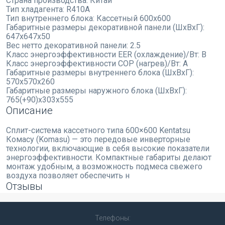
Страна производства:
Китай
Тип хладагента:
R410A
Тип внутреннего блока:
Кассетный 600х600
Габаритные размеры декоративной панели (ШxВxГ):
647x647x50
Вес нетто декоративной панели:
2.5
Класс энергоэффективности EER (охлаждение)/Вт:
B
Класс энергоэффективности COP (нагрев)/Вт:
A
Габаритные размеры внутреннего блока (ШхВхГ):
570x570x260
Габаритные размеры наружного блока (ШхВхГ):
765(+90)x303x555
Описание
Сплит-система кассетного типа 600×600 Kentatsu
Комасу (Komasu) — это передовые инверторные
технологии, включающие в себя высокие показатели
энергоэффективности. Компактные габариты делают
монтаж удобным, а возможность подмеса свежего
воздуха позволяет обеспечить н
Отзывы
Телефоны: