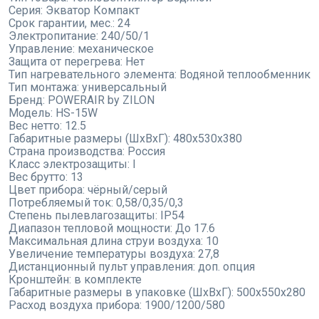
Серия:
Экватор Компакт
Срок гарантии, мес.:
24
Электропитание:
240/50/1
Управление:
механическое
Защита от перегрева:
Нет
Тип нагревательного элемента:
Водяной теплообменник
Тип монтажа:
универсальный
Бренд:
POWERAIR by ZILON
Модель:
HS-15W
Вес нетто:
12.5
Габаритные размеры (ШxВxГ):
480x530x380
Страна производства:
Россия
Класс электрозащиты:
I
Вес брутто:
13
Цвет прибора:
чёрный/серый
Потребляемый ток:
0,58/0,35/0,3
Степень пылевлагозащиты:
IP54
Диапазон тепловой мощности:
До 17.6
Максимальная длина струи воздуха:
10
Увеличение температуры воздуха:
27,8
Дистанционный пульт управления:
доп. опция
Кронштейн:
в комплекте
Габаритные размеры в упаковке (ШxВxГ):
500x550x280
Расход воздуха прибора:
1900/1200/580