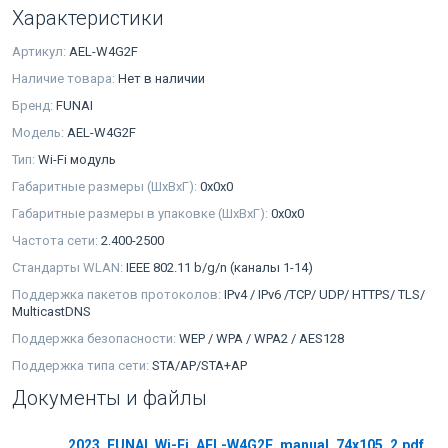
Характеристики
Артикул:
AEL-W4G2F
Наличие товара:
Нет в наличии
Бренд:
FUNAI
Модель:
AEL-W4G2F
Тип:
Wi-Fi модуль
Габаритные размеры (ШxВxГ):
0x0x0
Габаритные размеры в упаковке (ШxВxГ):
0x0x0
Частота сети:
2.400-2500
Стандарты WLAN:
IEEE 802.11 b/g/n (каналы 1-14)
Поддержка пакетов протоколов:
IPv4 / IPv6 /TCP/ UDP/ HTTPS/ TLS/
MulticastDNS
Поддержка безопасности:
WEP / WPA / WPA2 / AES128
Поддержка типа сети:
STA/AP/STA+AP
Документы и файлы
2023_FUNAI_Wi-Fi_AEL-W4G2F_manual_74x105_2.pdf