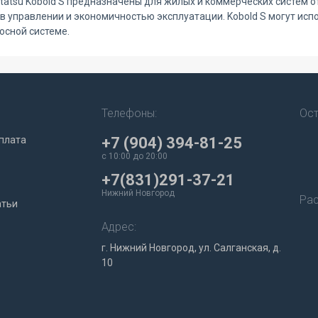
atsu Kobold S предназначены для жилых и коммерческих систем 
в управлении и экономичностью эксплуатации. Kobold S могут исп
осной системе.
Телефоны:
Ост
плата
+7 (904) 394-81-25
c 10:00 до 20:00
+7(831)291-37-21
Нижний Новгород
Рас
атьи
Адрес:
г. Нижний Новгород, ул. Салганская, д.
10