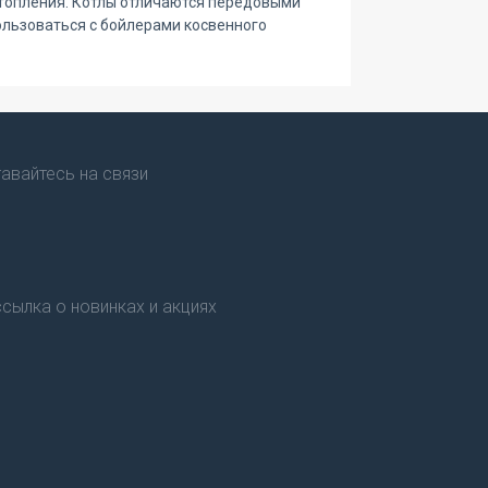
отопления. Котлы отличаются передовыми
ользоваться с бойлерами косвенного
авайтесь на связи
сылка о новинках и акциях