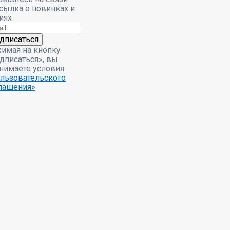
сылка о новинках и
иях
дписаться
имая на кнопку
дписаться», вы
нимаете условия
льзовательского
лашения»