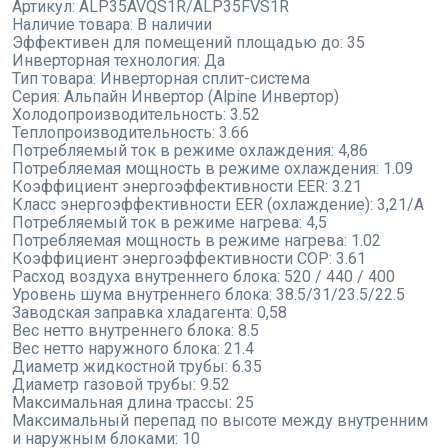
Артикул:
ALP35AVQS1R/ALP35FVS1R
Наличие товара:
В наличии
Эффективен для помещений площадью до:
35
Инверторная технология:
Да
Тип товара:
Инверторная сплит-система
Серия:
Альпайн Инвертор (Alpine Инвертор)
Холодопроизводительность:
3.52
Теплопроизводительность:
3.66
Потребляемый ток в режиме охлаждения:
4,86
Потребляемая мощность в режиме охлаждения:
1.09
Коэффициент энергоэффективности EER:
3.21
Класс энергоэффективности EER (охлаждение):
3,21/A
Потребляемый ток в режиме нагрева:
4,5
Потребляемая мощность в режиме нагрева:
1.02
Коэффициент энергоэффективности COP:
3.61
Расход воздуха внутреннего блока:
520 / 440 / 400
Уровень шума внутреннего блока:
38.5/31/23.5/22.5
Заводская заправка хладагента:
0,58
Вес нетто внутреннего блока:
8.5
Вес нетто наружного блока:
21.4
Диаметр жидкостной трубы:
6.35
Диаметр газовой трубы:
9.52
Максимальная длина трассы:
25
Максимальный перепад по высоте между внутренним
и наружным блоками:
10