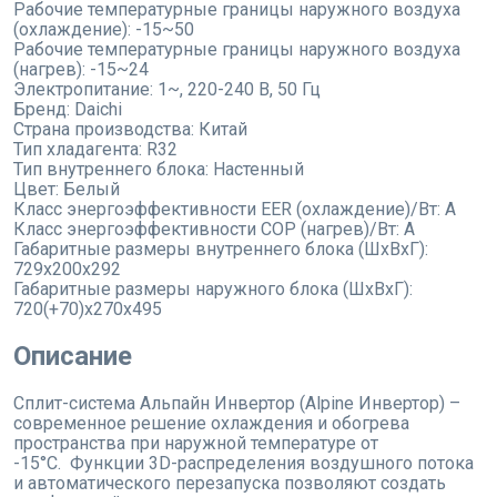
Рабочие температурные границы наружного воздуха
(охлаждение):
-15~50
Рабочие температурные границы наружного воздуха
(нагрев):
-15~24
Электропитание:
1~, 220-240 В, 50 Гц
Бренд:
Daichi
Страна производства:
Китай
Тип хладагента:
R32
Тип внутреннего блока:
Настенный
Цвет:
Белый
Класс энергоэффективности EER (охлаждение)/Вт:
A
Класс энергоэффективности COP (нагрев)/Вт:
A
Габаритные размеры внутреннего блока (ШхВхГ):
729x200x292
Габаритные размеры наружного блока (ШхВхГ):
720(+70)x270x495
Описание
Сплит-система Альпайн Инвертор (Alpine Инвертор) –
современное решение охлаждения и обогрева
пространства при наружной температуре от
-15°С. Функции 3D-распределения воздушного потока
и автоматического перезапуска позволяют создать