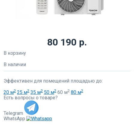
80 190 р.
В корзину
В наличии
Эффективен для помещений площадью до:
2
2
2
2
2
2
20 м
25 м
35 м
50 м
60 м
80 м
Есть вопросы о товаре?
Telegram
WhatsApp