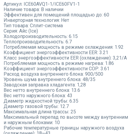
Артикул:
ICE60AVQ1-1/ICE60FV1-1
Наличие товара:
В наличии
Эффективен для помещений площадью до:
60
Инверторная технология:
Нет
Тип товара:
Сплит-система
Серия:
Айс (Ice)
Холодопроизводительность:
6.15
Теплопроизводительность:
6.7
Потребляемая мощность в режиме охлаждения:
1.92
Коэффициент энергоэффективности EER:
3.21
Класс энергоэффективности EER (охлаждение):
3,21/A
Потребляемая мощность в режиме нагрева:
1.86
Коэффициент энергоэффективности COP:
3.61
Расход воздуха внутреннего блока:
900/500
Уровень шума внутреннего блока:
48/35
Заводская заправка хладагента:
1,28
Вес нетто внутреннего блока:
13.6
Вес нетто наружного блока:
43
Диаметр жидкостной трубы:
6.35
Диаметр газовой трубы:
12.7
Максимальная длина трассы:
25
Максимальный перепад по высоте между внутренним
и наружным блоками:
10
Рабочие температурные границы наружного воздуха
(охлаждение):
18~43