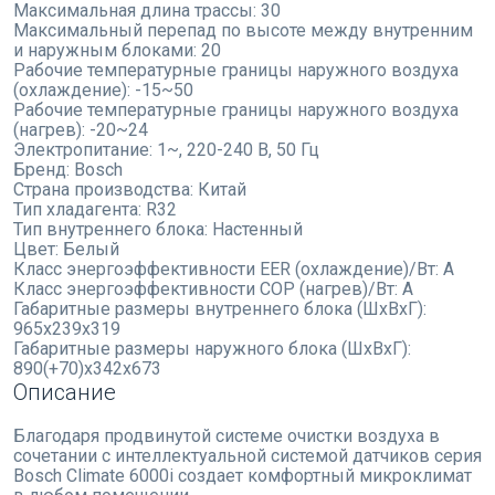
Максимальная длина трассы:
30
Максимальный перепад по высоте между внутренним
и наружным блоками:
20
Рабочие температурные границы наружного воздуха
(охлаждение):
-15~50
Рабочие температурные границы наружного воздуха
(нагрев):
-20~24
Электропитание:
1~, 220-240 В, 50 Гц
Бренд:
Bosch
Страна производства:
Китай
Тип хладагента:
R32
Тип внутреннего блока:
Настенный
Цвет:
Белый
Класс энергоэффективности EER (охлаждение)/Вт:
A
Класс энергоэффективности COP (нагрев)/Вт:
A
Габаритные размеры внутреннего блока (ШхВхГ):
965x239x319
Габаритные размеры наружного блока (ШхВхГ):
890(+70)x342x673
Описание
Благодаря продвинутой системе очистки воздуха в
сочетании с интеллектуальной системой датчиков серия
Bosch Climate 6000i создает комфортный микроклимат