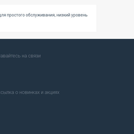
для простого обслуживания, низкий уровень
авайтесь на связи
сылка о новинках и акциях