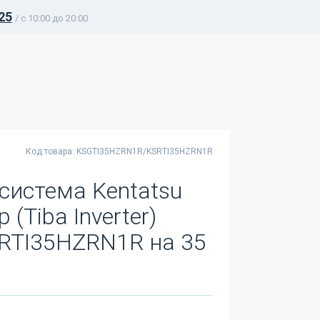
25
/ c 10:00 до 20:00
Код товара: KSGTI35HZRN1R/KSRTI35HZRN1R
система Kentatsu
(Tiba Inverter)
RTI35HZRN1R на 35