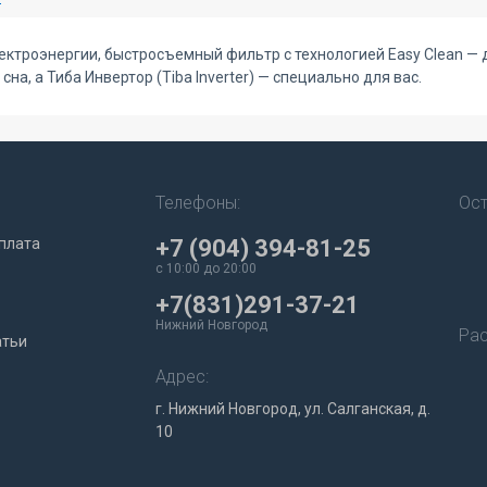
ктроэнергии, быстросъемный фильтр с технологией Easy Clean — 
а, а Тиба Инвертор (Tiba Inverter) — специально для вас.
Телефоны:
Ост
плата
+7 (904) 394-81-25
c 10:00 до 20:00
+7(831)291-37-21
Нижний Новгород
Рас
атьи
Адрес:
г. Нижний Новгород, ул. Салганская, д.
10