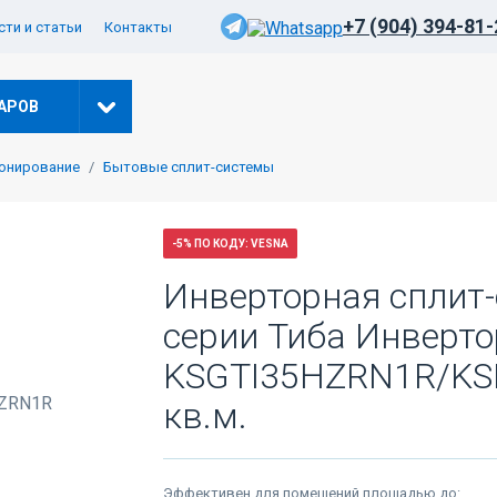
+7 (904) 394-81-
ти и статьи
Контакты
АРОВ
онирование
Бытовые сплит-системы
-5% ПО КОДУ: VESNA
Инверторная сплит-
серии Тиба Инвертор 
KSGTI35HZRN1R/KS
кв.м.
Эффективен для помещений площадью до: