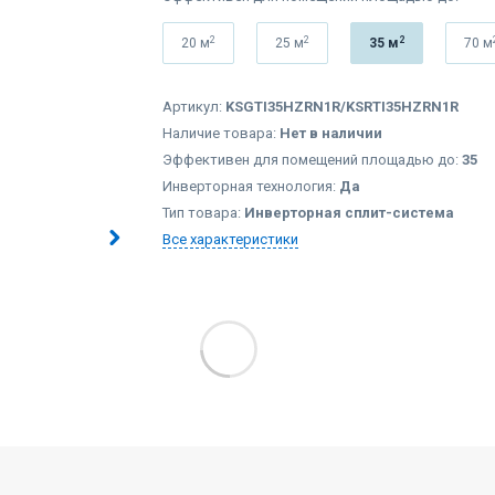
2
2
2
20 м
25 м
35 м
70 м
Артикул:
KSGTI35HZRN1R/KSRTI35HZRN1R
Наличие товара:
Нет в наличии
Эффективен для помещений площадью до:
35
Инверторная технология:
Да
Тип товара:
Инверторная сплит-система
Все характеристики
Ы