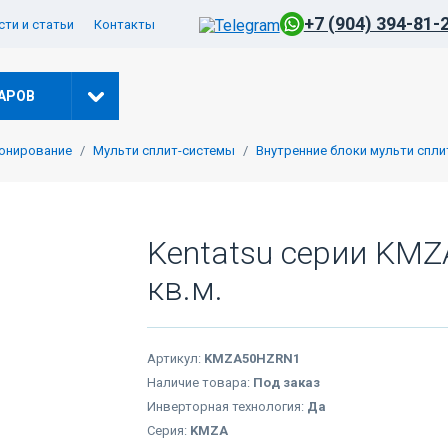
+7 (904) 394-81-
ти и статьи
Контакты
АРОВ
онирование
Мульти сплит-системы
Внутренние блоки мульти спли
Kentatsu серии KM
кв.м.
Артикул:
KMZA50HZRN1
Наличие товара:
Под заказ
Инверторная технология:
Да
Серия:
KMZA