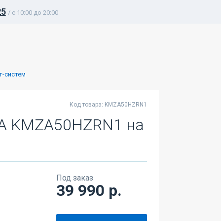
25
/ c 10:00 до 20:00
т-систем
Код товара: KMZA50HZRN1
ZA KMZA50HZRN1 на
Под заказ
39 990 р.