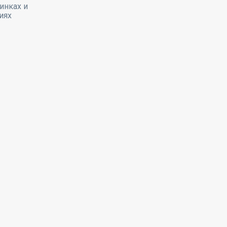
инках и
иях